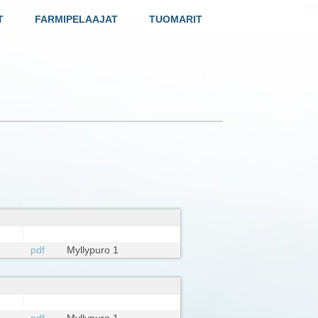
T
FARMIPELAAJAT
TUOMARIT
pdf
Myllypuro 1
pdf
Myllypuro 1