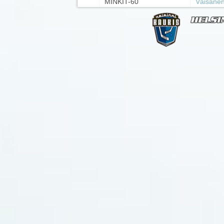
MINKIT-60
Väisäne