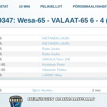
STAT
10 MIN
PELIKIELLOT
PÖRSSIMAALIVAHDI
19347: Wesa-65 - VALAAT-65
6 - 4
(
5
HIETANEN LAURI
5
HIETANEN LAURI
5
Raita Jouko
5
Raita Jouko
5
UKKOLA Timo 15€
-65
Koistinen Peter
-65
Väisänen Pekka
5
LARMO Ilkka
5
Björn Markku
2 min