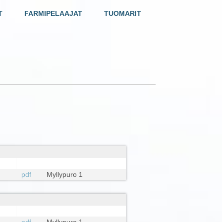
T
FARMIPELAAJAT
TUOMARIT
pdf
Myllypuro 1
pdf
Myllypuro 1