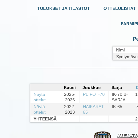
TULOKSET JA TILASTOT
OTTELULISTAT
FARMIP
Pe
Nimi
Syntymävu
Kausi
Joukkue
Sarja
Näytä
2025-
PEIPOT-70
IK-70 B-
1
ottelut
2026
SARJA
Näytä
2022-
HAIKARAT-
IK-65
ottelut
2023
65
YHTEENSÄ
2