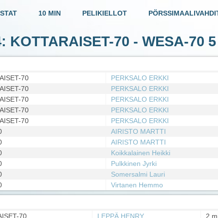
STAT
10 MIN
PELIKIELLOT
PÖRSSIMAALIVAHDI
94: KOTTARAISET-70 - WESA-70
5
AISET-70
PERKSALO ERKKI
AISET-70
PERKSALO ERKKI
AISET-70
PERKSALO ERKKI
AISET-70
PERKSALO ERKKI
AISET-70
PERKSALO ERKKI
0
AIRISTO MARTTI
0
AIRISTO MARTTI
0
Koikkalainen Heikki
0
Pulkkinen Jyrki
0
Somersalmi Lauri
0
Virtanen Hemmo
ISET-70
LEPPÄ HENRY
2 m