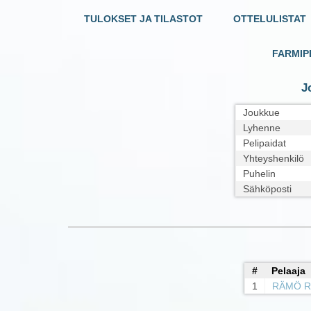
TULOKSET JA TILASTOT
OTTELULISTAT
FARMIP
J
Joukkue
Lyhenne
Pelipaidat
Yhteyshenkilö
Puhelin
Sähköposti
#
Pelaaja
1
RÄMÖ R